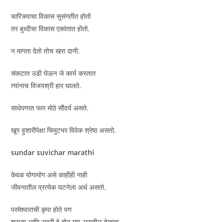
चारित्र्याचा विकास सुसंगतीत होतो
तर बुध्दीचा विकास एकांतात होतो.
न मागता देतो तोच खरा दानी.
संकटात उडी घेऊन जे कार्य करतात
त्यांनाच विजयश्री हार घालते.
साधेपणात फार मोठे सौंदर्य असते.
खूप हुशारीपेक्षा चिमुटभर विवेक श्रेष्ठ असतो.
sundar suvichar marathi
केवळ योगायोग असे काहीही नाही
जीवनातील प्रत्येक घटनेला अर्थ असतो.
परमेश्वाराची कृपा होते पण
श्रध्दा आणि सबुरी हे दोन गुण असतील तेव्हाच.