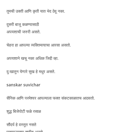
तुमची उक्ती आणि कृती यात भेद ठेवू नका.
दुसरी बाजू कळण्यासाठी
अपयशाची जरुरी असते.
चेहरा हा आपल्या व्यक्तिमत्वाचा आरसा असतो.
अपयशाने खचू नका अधिक जिद्दी व्हा.
दुःखातून येणारे सुख हे मधुर असते.
sanskar suvichar
सैनिक आणि परमेश्वर आपल्याला फक्त संकटकाळातच आठवतो.
शुद्ध बिजेपोटी फळे रसाळ
सौंदर्य हे वस्तूत नसते
पाहणाऱ्याच्या दृष्टीत असते.